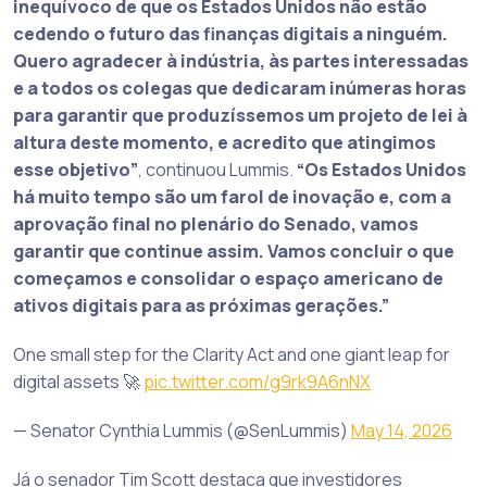
inequívoco de que os Estados Unidos não estão
cedendo o futuro das finanças digitais a ninguém.
Quero agradecer à indústria, às partes interessadas
e a todos os colegas que dedicaram inúmeras horas
para garantir que produzíssemos um projeto de lei à
altura deste momento, e acredito que atingimos
esse objetivo”
, continuou Lummis.
“Os Estados Unidos
há muito tempo são um farol de inovação e, com a
aprovação final no plenário do Senado, vamos
garantir que continue assim. Vamos concluir o que
começamos e consolidar o espaço americano de
ativos digitais para as próximas gerações.”
One small step for the Clarity Act and one giant leap for
digital assets 🚀
pic.twitter.com/g9rk9A6nNX
— Senator Cynthia Lummis (@SenLummis)
May 14, 2026
Já o senador Tim Scott destaca que investidores