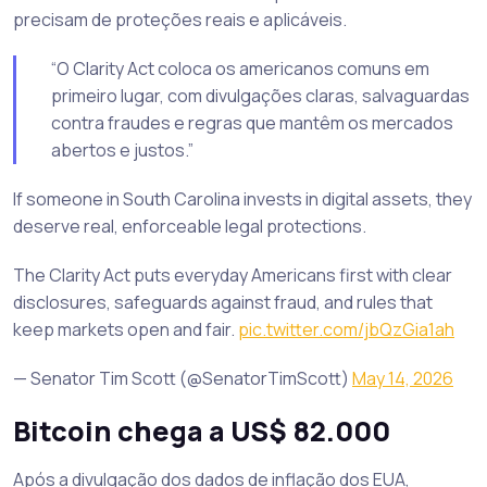
precisam de proteções reais e aplicáveis.
“O Clarity Act coloca os americanos comuns em
primeiro lugar, com divulgações claras, salvaguardas
contra fraudes e regras que mantêm os mercados
abertos e justos.”
If someone in South Carolina invests in digital assets, they
deserve real, enforceable legal protections.
The Clarity Act puts everyday Americans first with clear
disclosures, safeguards against fraud, and rules that
keep markets open and fair.
pic.twitter.com/jbQzGia1ah
— Senator Tim Scott (@SenatorTimScott)
May 14, 2026
Bitcoin chega a US$ 82.000
Após a divulgação dos dados de inflação dos EUA,