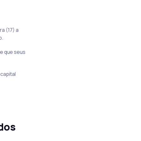
a (17) a
o.
e que seus
capital
 dos