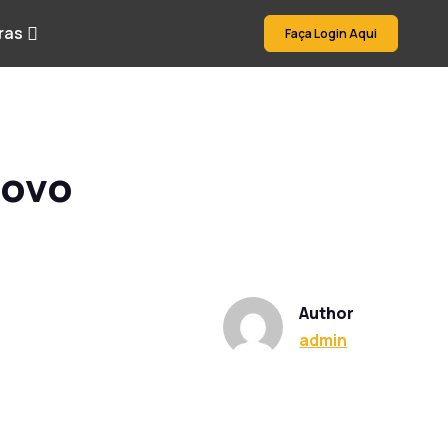
ras
Faça Login Aqui
novo
a
Author
admin