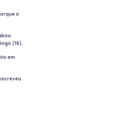
porque o
cabou
ngo (16).
nto em
 escreveu