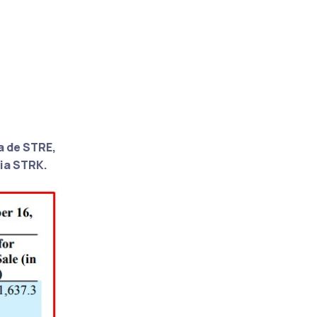
a de
STRE
,
via STRK
.