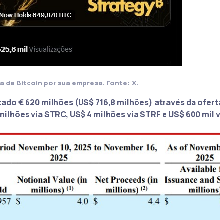
a de Bitcoin por sua empresa. Fonte: X.
ntado
€ 620 milhões (US$ 716,8 milhões)
através da ofert
 milhões via STRC
,
US$ 4 milhões via STRF
e
US$ 600 mil 