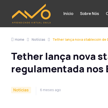
Início
Sobre Nós
C
Home
Notícias
Tether lança nova stablecoin de
Tether lança nova st
regulamentada nos
Notícias
6 meses ago