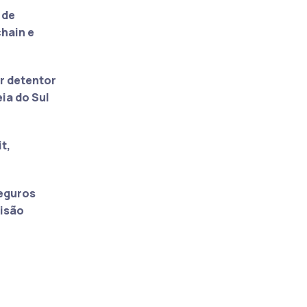
 de
hain e
r detentor
ia do Sul
t,
eguros
visão