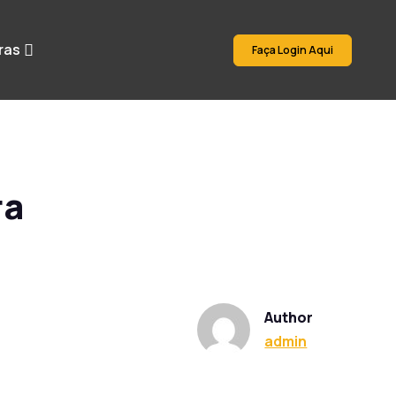
ras
Faça Login Aqui
ra
Author
admin