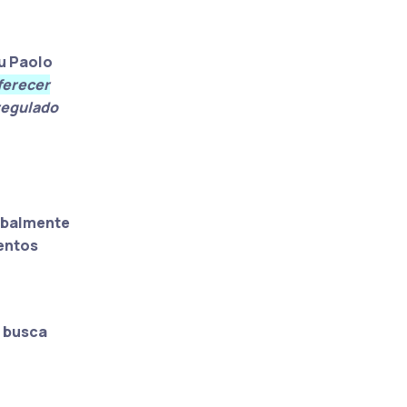
ou Paolo
ferecer
regulado
lobalmente
entos
 busca