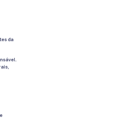
tes da
onsável.
ais,
 e