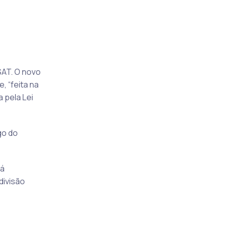
SAT. O novo
 “feita na
 pela Lei
go do
já
divisão