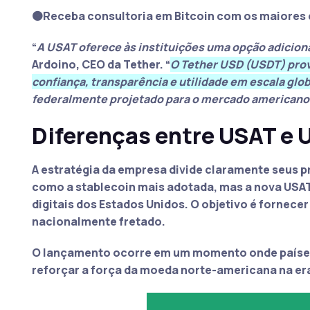
🟠Receba consultoria em Bitcoin com os maiores 
“
A USAT oferece às instituições uma opção adiciona
Ardoino, CEO da Tether. “
O Tether USD (USDT) prov
confiança, transparência e utilidade em escala glob
federalmente projetado para o mercado americano
Diferenças entre USAT e
A estratégia da empresa divide claramente seus p
como a stablecoin mais adotada, mas a nova USAT
digitais dos Estados Unidos. O objetivo é fornecer
nacionalmente fretado.
O lançamento ocorre em um momento onde países 
reforçar a força da moeda norte-americana na era 