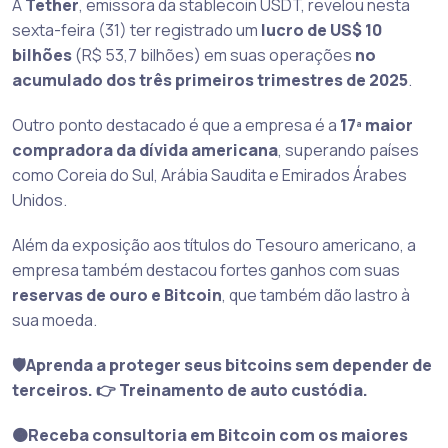
A
Tether
, emissora da stablecoin USDT, revelou nesta
sexta-feira (31) ter registrado um
lucro de US$ 10
bilhões
(R$ 53,7 bilhões) em suas operações
no
acumulado dos três primeiros trimestres de 2025
.
Outro ponto destacado é que a empresa é a
17ª maior
compradora da dívida americana
, superando países
como Coreia do Sul, Arábia Saudita e Emirados Árabes
Unidos.
Além da exposição aos títulos do Tesouro americano, a
empresa também destacou fortes ganhos com suas
reservas de ouro e Bitcoin
, que também dão lastro à
sua moeda.
🛡️Aprenda a proteger seus bitcoins sem depender de
terceiros. 👉 Treinamento de auto custódia.
🟠Receba consultoria em Bitcoin com os maiores