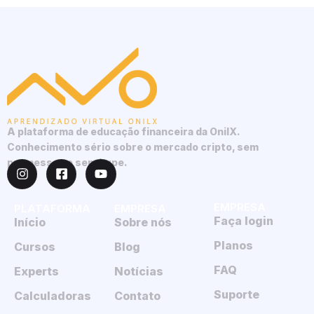
A plataforma de educação financeira da OnilX.
Conhecimento sério sobre o mercado cripto, sem
promessas e sem hype.
EMPRESA
PLATAFORMA
EMPRESA
Faça login
Início
Sobre nós
Planos
Cursos
Blog
FAQ
Experts
Notícias
Suporte
Calculadoras
Contato