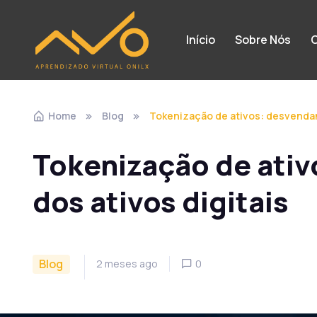
Início
Sobre Nós
C
Home
Blog
Tokenização de ativos: desvendan
Tokenização de ativ
dos ativos digitais
Blog
2 meses ago
0