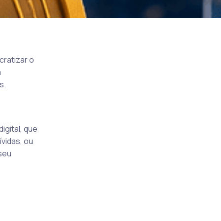
ratizar o
a
s.
igital, que
vidas, ou
 seu