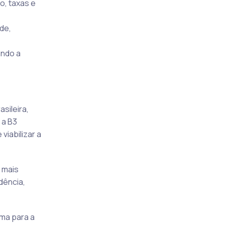
o, taxas e
de,
ando a
sileira,
 a B3
viabilizar a
 mais
dência,
ma para a