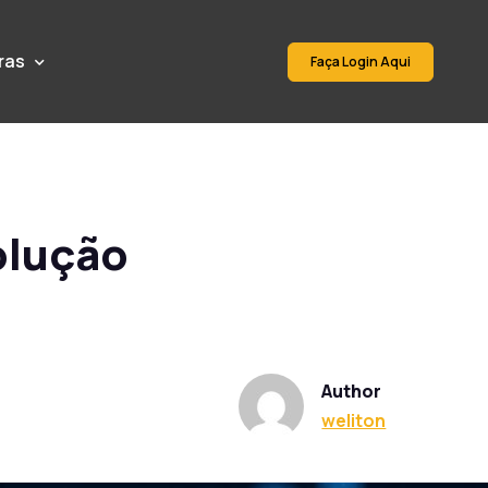
ras
Faça Login Aqui
olução
Author
weliton