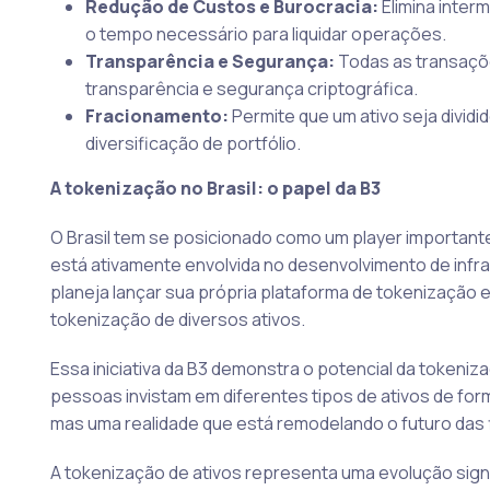
Redução de Custos e Burocracia:
Elimina inter
o tempo necessário para liquidar operações.
Transparência e Segurança:
Todas as transaçõe
transparência e segurança criptográfica.
Fracionamento:
Permite que um ativo seja dividi
diversificação de portfólio.
A tokenização no Brasil: o papel da B3
O Brasil tem se posicionado como um player importante n
está ativamente envolvida no desenvolvimento de infra
planeja lançar sua própria plataforma de tokenização e 
tokenização de diversos ativos.
Essa iniciativa da B3 demonstra o potencial da tokeni
pessoas invistam em diferentes tipos de ativos de for
mas uma realidade que está remodelando o futuro das 
A tokenização de ativos representa uma evolução sign