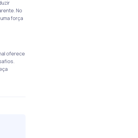
duzir
arente. No
 uma força
nal oferece
safios.
heça