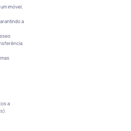
 um imóvel,
arantindo a
Esses
ansferência
ormas
tos a
s).