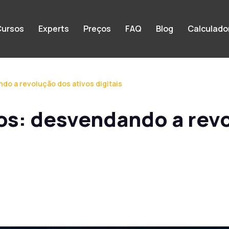
ursos
Experts
Preços
FAQ
Blog
Calculado
do a revolução dos ativos digitais
os: desvendando a rev