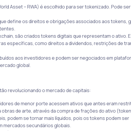
orld Asset – RWA) é escolhido para ser tokenizado. Pode ser
 que define os direitos e obrigações associados aos tokens, g
tentes.
kchain, são criados tokens digitais que representam o ativo. 
s específicas, como direitos a dividendos, restrições de tr
ibuídos aos investidores e podem ser negociados em plataf
ercado global.
tão revolucionando o mercado de capitais:
idores de menor porte acessem ativos que antes eram restri
u obras de arte, através da compra de frações do ativo (token
eis, podem se tornar mais líquidos, pois os tokens podem ser
em mercados secundários globais.