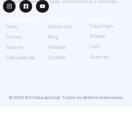
sério sobre o mercado cripto, sem promessas e sem hype.
EMPRESA
PLATAFORMA
EMPRESA
Faça login
Início
Sobre nós
Planos
Cursos
Blog
FAQ
Experts
Notícias
Suporte
Calculadoras
Contato
© 2026 AVO Educacional. Todos os direitos reservados.