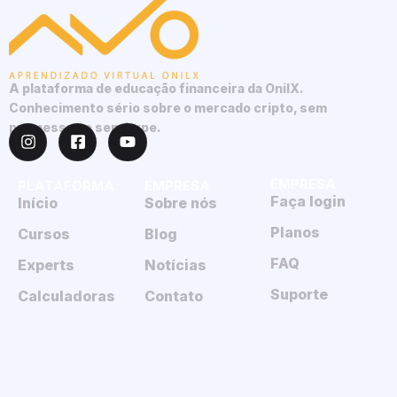
A plataforma de educação financeira da OnilX.
Conhecimento sério sobre o mercado cripto, sem
promessas e sem hype.
EMPRESA
PLATAFORMA
EMPRESA
Faça login
Início
Sobre nós
Planos
Cursos
Blog
FAQ
Experts
Notícias
Suporte
Calculadoras
Contato