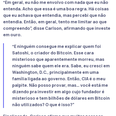
“Em geral, eu não me envolvo com nada que eu não
entenda. Acho que essa é uma boa regra. Há coisas
que eu achava que entendia, mas percebi que não
entendia. Então, em geral, tento me limitar ao que
compreendo”
, disse Carlson, afirmando que investe
em ouro.
“E ninguém consegue me explicar quem foi
Satoshi, o criador do Bitcoin. Esse cara
misterioso que aparentemente morreu, mas
ninguém sabe quem ele era. Sabe, eu cresci em
Washington, D.C., principalmente em uma
família ligada ao governo. Então, CIA é o meu
palpite. Não posso provar, mas… você está me
dizendo pra investir em algo cujo fundador é
misterioso e tem bilhões de dólares em Bitcoin
não utilizados? O que é isso?”