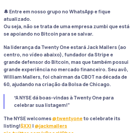
🔔 Entre em nosso grupo no WhatsApp e fique
atualizado.
Ou seja, não se trata de uma empresa zumbi que está
se apoiando no Bitcoin para se salvar.
Na liderança da Twenty One estará
Jack Mallers
(ao
centro, no vídeo abaixo), fundador da Stripe e
grande defensor do Bitcoin, mas que também possui
grande experiência no mercado financeiro. Seu avô,
William Mallers, foi chairman da CBOT na década de
60, ajudando na criação da Bolsa de Chicago.
“A NYSE dá boas-vindas à Twenty One para
celebrar sua listagem!”
The NYSE welcomes
@twentyone
to celebrate its
listing!
$XXI
|
@jackmallers