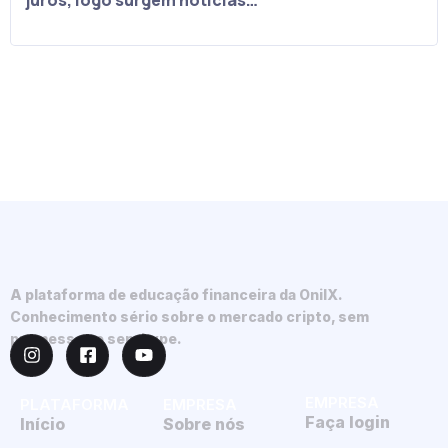
juros, logo surgem notícias…
A plataforma de educação financeira da OnilX.
Conhecimento sério sobre o mercado cripto, sem
promessas e sem hype.
EMPRESA
PLATAFORMA
EMPRESA
Faça login
Início
Sobre nós