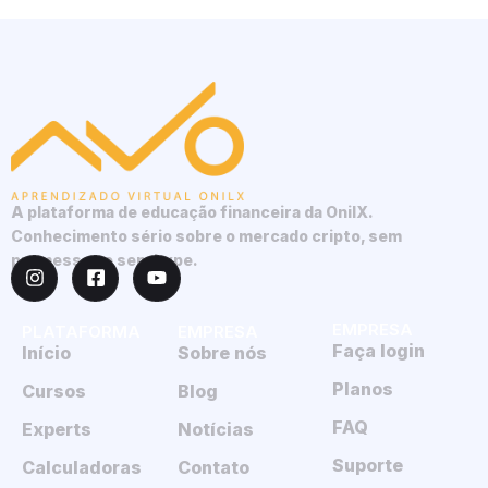
A plataforma de educação financeira da OnilX.
Conhecimento sério sobre o mercado cripto, sem
promessas e sem hype.
EMPRESA
PLATAFORMA
EMPRESA
Faça login
Início
Sobre nós
Planos
Cursos
Blog
FAQ
Experts
Notícias
Suporte
Calculadoras
Contato