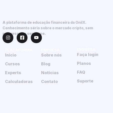
A plataforma de educação financeira da OnilX.
Conhecimento sério sobre o mercado cripto, sem
promessas e sem hype.
EMPRESA
PLATAFORMA
EMPRESA
Faça login
Início
Sobre nós
Planos
Cursos
Blog
FAQ
Experts
Notícias
Suporte
Calculadoras
Contato