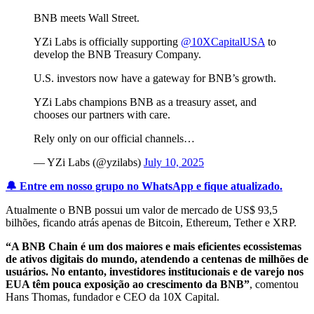
BNB meets Wall Street.
YZi Labs is officially supporting
@10XCapitalUSA
to
develop the BNB Treasury Company.
U.S. investors now have a gateway for BNB’s growth.
YZi Labs champions BNB as a treasury asset, and
chooses our partners with care.
Rely only on our official channels…
— YZi Labs (@yzilabs)
July 10, 2025
🔔 Entre em nosso grupo no WhatsApp e fique atualizado.
Atualmente o BNB possui um valor de mercado de US$ 93,5
bilhões, ficando atrás apenas de Bitcoin, Ethereum, Tether e XRP.
“A BNB Chain é um dos maiores e mais eficientes ecossistemas
de ativos digitais do mundo, atendendo a centenas de milhões de
usuários. No entanto, investidores institucionais e de varejo nos
EUA têm pouca exposição ao crescimento da BNB”
, comentou
Hans Thomas, fundador e CEO da 10X Capital.