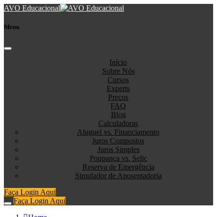
AVO Educacional
Menu
Início
Sobre Nós
Cursos
Experts
Preços
FAQ
Blog
Calculadoras
Aluguel vs. Financiamento
Juros Compostos
Juros Simples
Poupança vs. Selic
Reserva de Emergência
Simulador de Aposentadoria
Faça Login Aqui
Faça Login Aqui